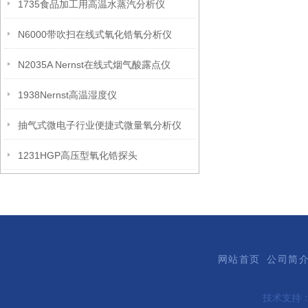
1735食品加工用高温水蒸汽分析仪
N6000带吹扫在线式氧化锆氧分析仪
N2035A Nernst在线式烟气酸露点仪
1938Nernst高温湿度仪
抽气式微电子行业便捷式微量氧分析仪
1231HGP高压型氧化锆探头
网站首页
公司简
技术支持