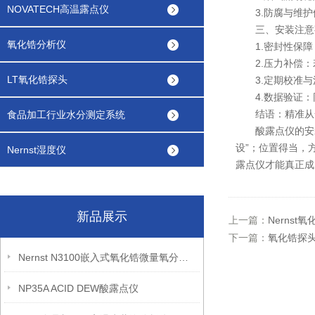
NOVATECH高温露点仪
3.防腐与维护
三、安装注意
氧化锆分析仪
1.密封性保障：
2.压力补偿：
LT氧化锆探头
3.定期校准与清
4.数据验证：同
结语：精准从
食品加工行业水分测定系统
酸露点仪的安装绝
设”；位置得当，
Nernst湿度仪
露点仪才能真正成
新品展示
上一篇：
Nerns
下一篇：
氧化锆探
Nernst N3100嵌入式氧化锆微量氧分析仪
NP35A ACID DEW酸露点仪