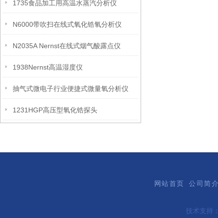
1735食品加工用高温水蒸汽分析仪
N6000带吹扫在线式氧化锆氧分析仪
N2035A Nernst在线式烟气酸露点仪
1938Nernst高温湿度仪
抽气式微电子行业便捷式微量氧分析仪
1231HGP高压型氧化锆探头
网站首页
公司简
技术支持