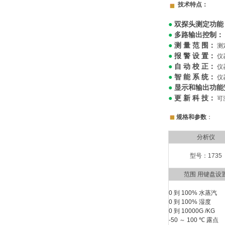
技术特点：
双探头测定功能
●
多路输出控制：
●
测 量 范 围：
●
测
报 警 设 置：
●
仪
自 动 校 正：
●
仪
智 能 系 统：
●
仪
显示和输出功能
●
更
新 科 技：
●
可
规格和参数
：
分析仪
型号：1735
范围 用键盘设
0 到 100% 水蒸汽
0 到 100% 湿度
0 到 10000G /KG
-50
～
100 ℃ 露点