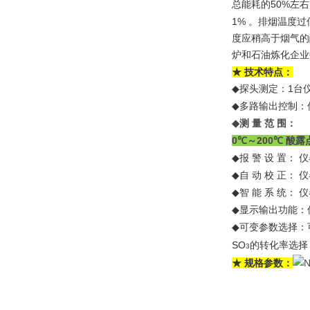
50%
总能耗的
左右
1%
。排烟温度过
度应稍高于烟气的
炉和石油炼化企业
★
技术特点：
◆
1
探头测定：
台
◆
多路输出控制：
◆
测
量
范
围：
0℃
200℃
～
酸露
◆
报
警
设
置：
仪
◆
自
动
校
正：
仪
◆
智
能
系
统：
仪
◆
显示输出功能：
◆
可变参数选择：
SO
的转化率选择
3
★
规格参数
：