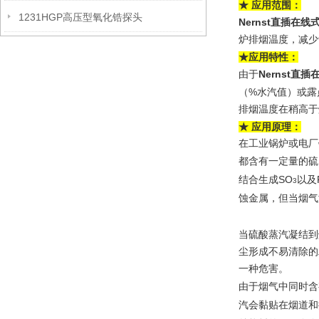
★
应用范围：
1231HGP高压型氧化锆探头
Nernst直插在
炉排烟温度，减少
★
应用特性：
Nernst直
由于
%
（
水汽值）或露
排烟温度在稍高于
★
应用原理：
在工业锅炉或电厂
都含有一定量的硫
SO
结合生成
以及
3
蚀金属，但当烟气
当硫酸蒸汽凝结到
尘形成不易清除的
一种危害。
由于烟气中同时含
汽会黏贴在烟道和