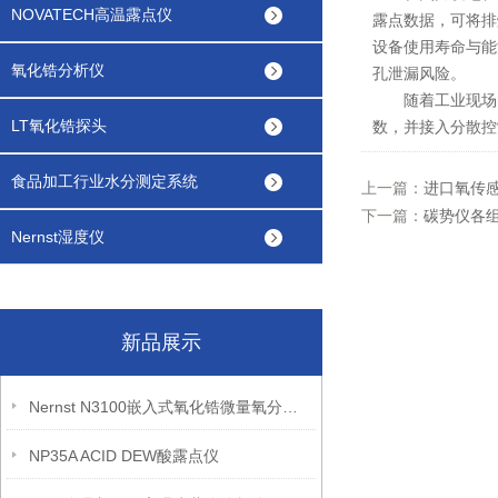
NOVATECH高温露点仪
露点数据，可将排
设备使用寿命与能
氧化锆分析仪
孔泄漏风险。
随着工业现场智能
LT氧化锆探头
数，并接入分散控
食品加工行业水分测定系统
上一篇：
进口氧传
下一篇：
碳势仪各
Nernst湿度仪
新品展示
Nernst N3100嵌入式氧化锆微量氧分析仪
NP35A ACID DEW酸露点仪