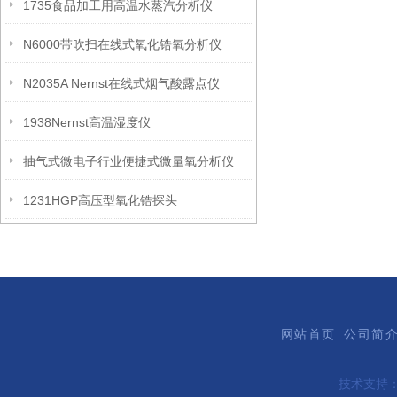
1735食品加工用高温水蒸汽分析仪
N6000带吹扫在线式氧化锆氧分析仪
N2035A Nernst在线式烟气酸露点仪
1938Nernst高温湿度仪
抽气式微电子行业便捷式微量氧分析仪
1231HGP高压型氧化锆探头
网站首页
公司简
技术支持