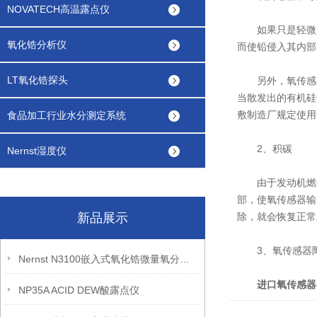
NOVATECH高温露点仪
如果只是轻微的
氧化锆分析仪
而使铅侵入其内部
LT氧化锆探头
另外，氧传感器
当散发出的有机硅
敷制造厂规定使用
食品加工行业水分测定系统
2、积碳
Nernst湿度仪
由于发动机燃烧
部，使氧传感器输
新品展示
除，就会恢复正常
3、氧传感器
Nernst N3100嵌入式氧化锆微量氧分析仪
进口氧传感器
NP35A ACID DEW酸露点仪