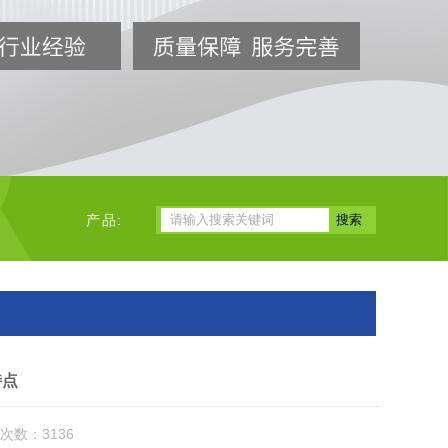
产品:
特点
次数：3136