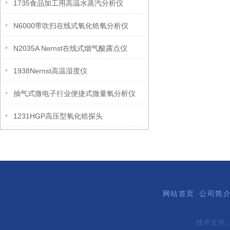
1735食品加工用高温水蒸汽分析仪
N6000带吹扫在线式氧化锆氧分析仪
N2035A Nernst在线式烟气酸露点仪
1938Nernst高温湿度仪
抽气式微电子行业便捷式微量氧分析仪
1231HGP高压型氧化锆探头
网站首页
公司简
技术支持