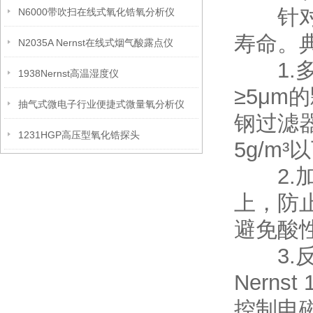
针对高
N6000带吹扫在线式氧化锆氧分析仪
寿命。
N2035A Nernst在线式烟气酸露点仪
1.多
1938Nernst高温湿度仪
≥5μm
抽气式微电子行业便捷式微量氧分析仪
钢过滤器
1231HGP高压型氧化锆探头
5g/m³
2.加
上，防
避免酸
3.反
Nern
控制电