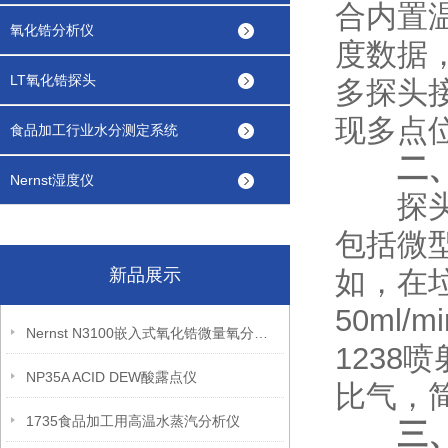
合内置
氧化锆分析仪
度数据，
LT氧化锆探头
多探头接
现多点
食品加工行业水分测定系统
二
Nernst湿度仪
探头正
包括微
新品展示
如，在
50ml
Nernst N3100嵌入式氧化锆微量氧分析仪
123
NP35A ACID DEW酸露点仪
比气，
1735食品加工用高温水蒸汽分析仪
三