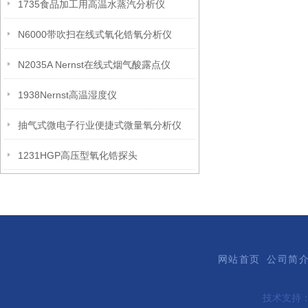
1735食品加工用高温水蒸汽分析仪
N6000带吹扫在线式氧化锆氧分析仪
N2035A Nernst在线式烟气酸露点仪
1938Nernst高温湿度仪
抽气式微电子行业便捷式微量氧分析仪
1231HGP高压型氧化锆探头
网站首页
公司简
技术支持