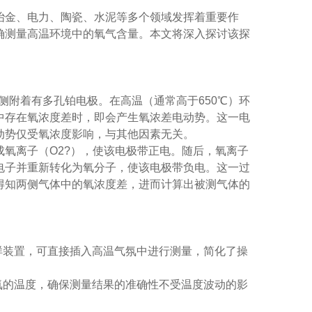
金、电力、陶瓷、水泥等多个领域发挥着重要作
确测量高温环境中的氧气含量。本文将深入探讨该探
侧附着有多孔铂电极。在高温（通常高于650℃）环
中存在氧浓度差时，即会产生氧浓差电动势。这一电
动势仅受氧浓度影响，与其他因素无关。
离子（O2?），使该电极带正电。随后，氧离子
电子并重新转化为氧分子，使该电极带负电。这一过
得知两侧气体中的氧浓度差，进而计算出被测气体的
装置，可直接插入高温气氛中进行测量，简化了操
的温度，确保测量结果的准确性不受温度波动的影