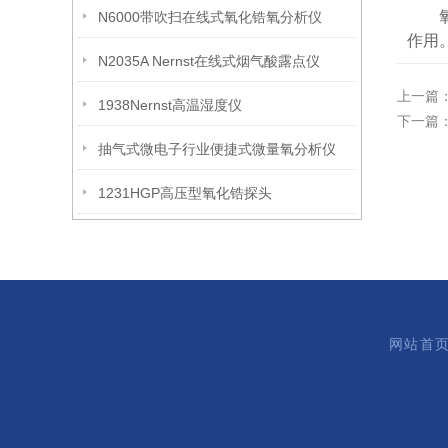
氧化
N6000带吹扫在线式氧化锆氧分析仪
作用
N2035A Nernst在线式烟气酸露点仪
上一篇
1938Nernst高温湿度仪
下一篇
抽气式微电子行业便捷式微量氧分析仪
1231HGP高压型氧化锆探头
网站首