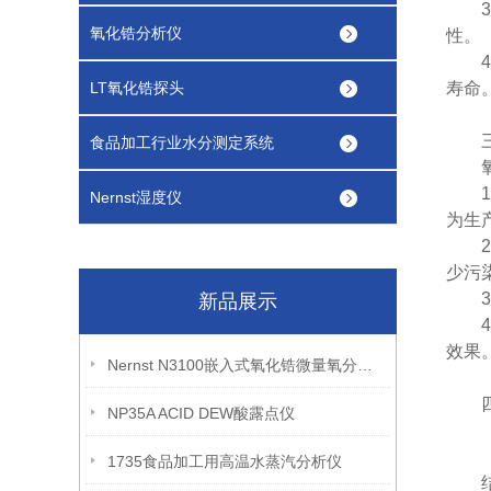
3.
氧化锆分析仪
性。
4.
LT氧化锆探头
寿命
三
食品加工行业水分测定系统
氧化
1.
Nernst湿度仪
为生
2.
少污
3.
新品展示
4.
效果
Nernst N3100嵌入式氧化锆微量氧分析仪
四、
NP35A ACID DEW酸露点仪
1735食品加工用高温水蒸汽分析仪
结