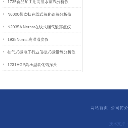
1735食品加工用高温水蒸汽分析仪
N6000带吹扫在线式氧化锆氧分析仪
N2035A Nernst在线式烟气酸露点仪
1938Nernst高温湿度仪
抽气式微电子行业便捷式微量氧分析仪
1231HGP高压型氧化锆探头
网站首页
公司简
技术支持