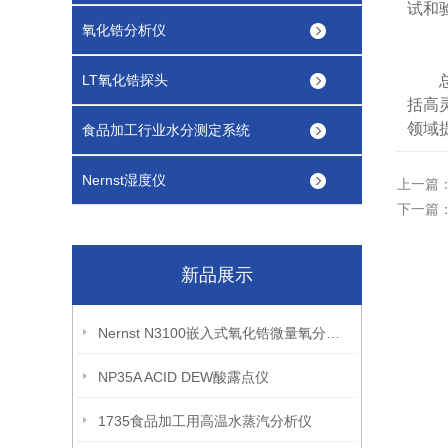
试和
氧化锆分析仪
LT氧化锆探头
总之
括高
领域
食品加工行业水分测定系统
Nernst湿度仪
上一篇
下一篇
新品展示
Nernst N3100嵌入式氧化锆微量氧分析仪
NP35A ACID DEW酸露点仪
1735食品加工用高温水蒸汽分析仪