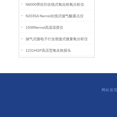
N6000带吹扫在线式氧化锆氧分析仪
N2035A Nernst在线式烟气酸露点仪
1938Nernst高温湿度仪
抽气式微电子行业便捷式微量氧分析仪
1231HGP高压型氧化锆探头
网站首