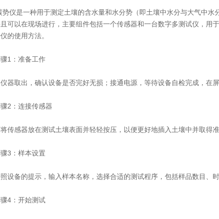
仪是一种用于测定土壤的含水量和水分势（即土壤中水分与大气中水分
并且可以在现场进行，主要组件包括一个传感器和一台数字多测试仪，用
势仪
的使用方法。
1：准备工作
器取出，确认设备是否完好无损；接通电源，等待设备自检完成，在屏
2：连接传感器
传感器放在测试土壤表面并轻轻按压，以便更好地插入土壤中并取得准确
3：样本设置
设备的提示，输入样本名称，选择合适的测试程序，包括样品数目、时
4：开始测试