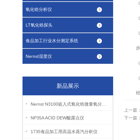
（1
氧化锆分析仪
（2
LT氧化锆探头
（3
食品加工行业水分测定系统
步骤
Nernst湿度仪
（1
（2
新品展示
经过
Nernst N3100嵌入式氧化锆微量氧分析仪
上一篇
NP35A ACID DEW酸露点仪
下一篇
1735食品加工用高温水蒸汽分析仪