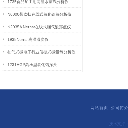
1735食品加工用高温水蒸汽分析仪
N6000带吹扫在线式氧化锆氧分析仪
N2035A Nernst在线式烟气酸露点仪
1938Nernst高温湿度仪
抽气式微电子行业便捷式微量氧分析仪
1231HGP高压型氧化锆探头
网站首页
公司简
技术支持