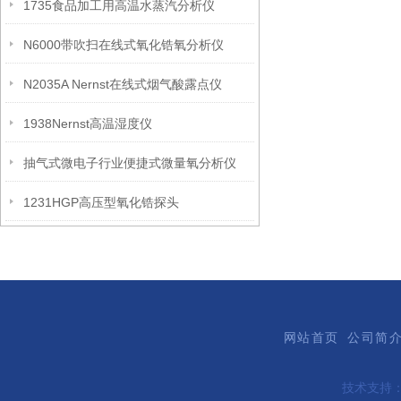
1735食品加工用高温水蒸汽分析仪
N6000带吹扫在线式氧化锆氧分析仪
N2035A Nernst在线式烟气酸露点仪
1938Nernst高温湿度仪
抽气式微电子行业便捷式微量氧分析仪
1231HGP高压型氧化锆探头
网站首页
公司简
技术支持