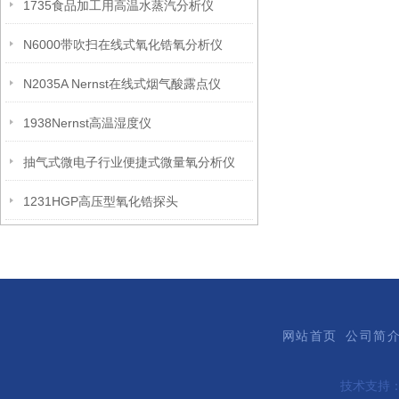
1735食品加工用高温水蒸汽分析仪
N6000带吹扫在线式氧化锆氧分析仪
N2035A Nernst在线式烟气酸露点仪
1938Nernst高温湿度仪
抽气式微电子行业便捷式微量氧分析仪
1231HGP高压型氧化锆探头
网站首页
公司简
技术支持