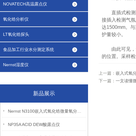
NOVATECH高温露点仪
直插式检测是
氧化锆分析仪
接插入检测气氛
达1500mm
LT氧化锆探头
护量较小。
由此可见，氧
食品加工行业水分测定系统
的位置。采样检
Nernst湿度仪
上一篇：
嵌入式氧
下一篇：
一文读懂
新品展示
Nernst N3100嵌入式氧化锆微量氧分析仪
NP35A ACID DEW酸露点仪