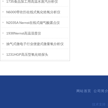
1735食品加工用高温水蒸汽分析仪
N6000带吹扫在线式氧化锆氧分析仪
N2035A Nernst在线式烟气酸露点仪
1938Nernst高温湿度仪
抽气式微电子行业便捷式微量氧分析仪
1231HGP高压型氧化锆探头
网站首页
公司简
技术支持