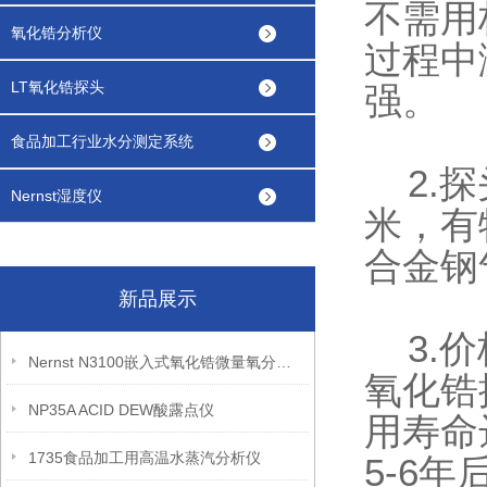
不需用
氧化锆分析仪
过程中
LT氧化锆探头
强。
食品加工行业水分测定系统
2.探
Nernst湿度仪
米，有
合金钢
新品展示
3.价
Nernst N3100嵌入式氧化锆微量氧分析仪
氧化锆
NP35A ACID DEW酸露点仪
用寿命
1735食品加工用高温水蒸汽分析仪
5-6