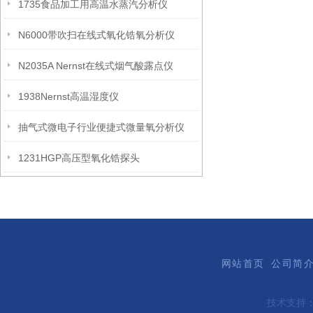
1735食品加工用高温水蒸汽分析仪
N6000带吹扫在线式氧化锆氧分析仪
N2035A Nernst在线式烟气酸露点仪
1938Nernst高温湿度仪
抽气式微电子行业便捷式微量氧分析仪
1231HGP高压型氧化锆探头
网站首页
公司简
技术支持