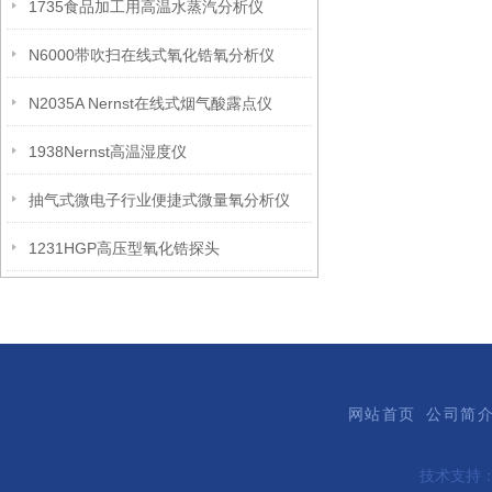
1735食品加工用高温水蒸汽分析仪
N6000带吹扫在线式氧化锆氧分析仪
N2035A Nernst在线式烟气酸露点仪
1938Nernst高温湿度仪
抽气式微电子行业便捷式微量氧分析仪
1231HGP高压型氧化锆探头
网站首页
公司简
技术支持