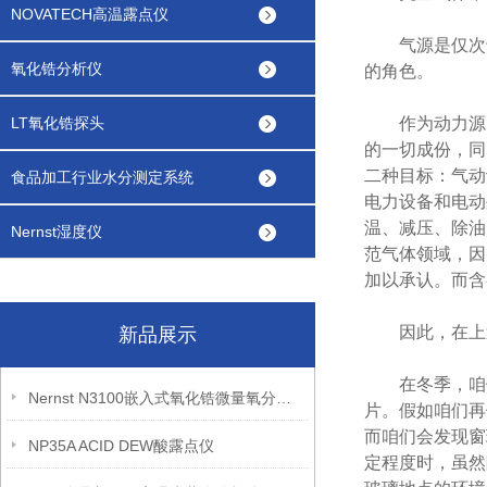
NOVATECH高温露点仪
气源是仅次于
氧化锆分析仪
的角色。
LT氧化锆探头
作为动力源的
的一切成份，同
二种目标：气动
食品加工行业水分测定系统
电力设备和电动
温、减压、除油
Nernst湿度仪
范气体领域，因
加以承认。而含
因此，在上述
新品展示
在冬季，咱们
Nernst N3100嵌入式氧化锆微量氧分析仪
片。假如咱们再
而咱们会发现窗
NP35A ACID DEW酸露点仪
定程度时，虽然