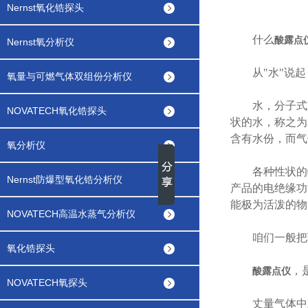
Nernst氧化锆探头
什么
酸露点
Nernst氧分析仪
从"水"说起
氧量与可燃气体双组份分析仪
水，分子式H
NOVATECH氧化锆探头
状的水，称之为
含有水份，而气
氧分析仪
各种性状的物
Nernst防爆型氧化锆分析仪
产品的电绝缘功
能极为活泼的物
NOVATECH高温水蒸气分析仪
咱们一般把环
氧化锆探头
，
酸露点仪
NOVATECH氧探头
丈量气体中水