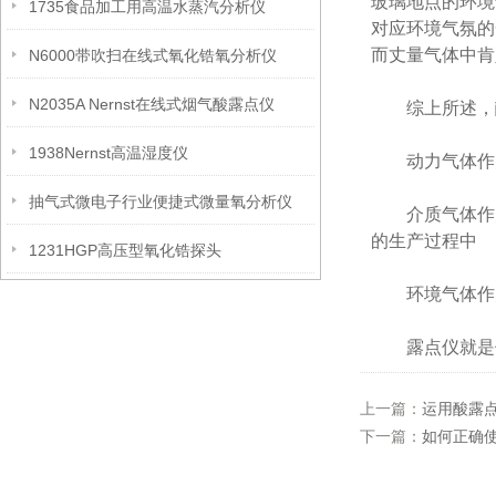
玻璃地点的环境
1735食品加工用高温水蒸汽分析仪
对应环境气氛的
而丈量气体中肯
N6000带吹扫在线式氧化锆氧分析仪
N2035A Nernst在线式烟气酸露点仪
综上所述，
1938Nernst高温湿度仪
动力气体作为
抽气式微电子行业便捷式微量氧分析仪
介质气体作为
的生产过程中
1231HGP高压型氧化锆探头
环境气体作为
露点仪就是使
上一篇：
运用酸露
下一篇：
如何正确使