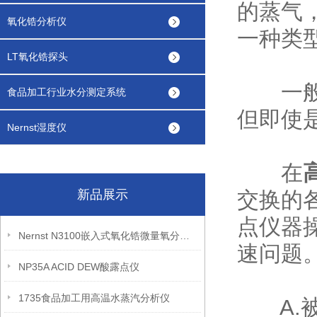
的蒸气
氧化锆分析仪
一种类
LT氧化锆探头
一般说
食品加工行业水分测定系统
但即使
Nernst湿度仪
在
新品展示
交换的
点仪器
Nernst N3100嵌入式氧化锆微量氧分析仪
速问题
NP35A ACID DEW酸露点仪
1735食品加工用高温水蒸汽分析仪
A.被