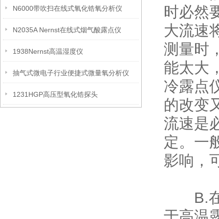
时必然
N6000带吹扫在线式氧化锆氧分析仪
大流速
N2035A Nernst在线式烟气酸露点仪
测量时
1938Nernst高温湿度仪
能太大
抽气式微电子行业便捷式微量氧分析仪
冷露点
1231HGP高压型氧化锆探头
的改变
流速是
定。一般
影响，
B.在
于高温