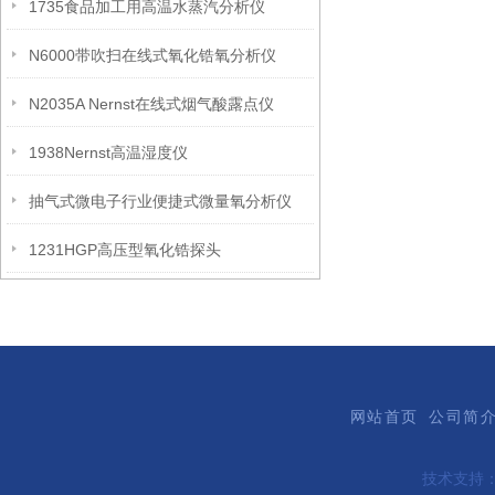
1735食品加工用高温水蒸汽分析仪
N6000带吹扫在线式氧化锆氧分析仪
N2035A Nernst在线式烟气酸露点仪
1938Nernst高温湿度仪
抽气式微电子行业便捷式微量氧分析仪
1231HGP高压型氧化锆探头
网站首页
公司简
技术支持