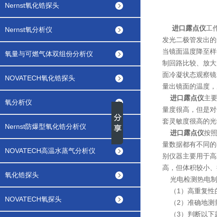
Nernst氧化锆探头
进口露点仪
工
Nernst氧分析仪
发光二极管发出的
当镜面温度降至样
氧量与可燃气体双组份分析仪
制回路比较、放大
面冷凝状态观察镜
NOVATECH氧化锆探头
量出镜面的温度，
进口露点仪
主
氧分析仪
量度很高，但是对
套灵敏度很高的光
Nernst防爆型氧化锆分析仪
进口露点仪
按
量数据都有不同的
NOVATECH高温水蒸气分析仪
别仪器主要用于高
高，但体积较小、
氧化锆探头
光电检测热电制
（1）高重复性
NOVATECH氧探头
（2）准确地测
（3）判断以下露