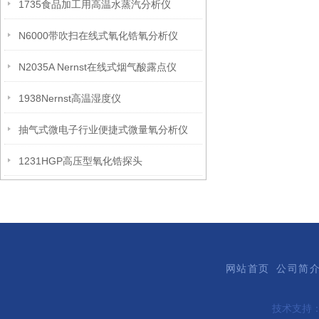
1735食品加工用高温水蒸汽分析仪
N6000带吹扫在线式氧化锆氧分析仪
N2035A Nernst在线式烟气酸露点仪
1938Nernst高温湿度仪
抽气式微电子行业便捷式微量氧分析仪
1231HGP高压型氧化锆探头
网站首页
公司简
技术支持