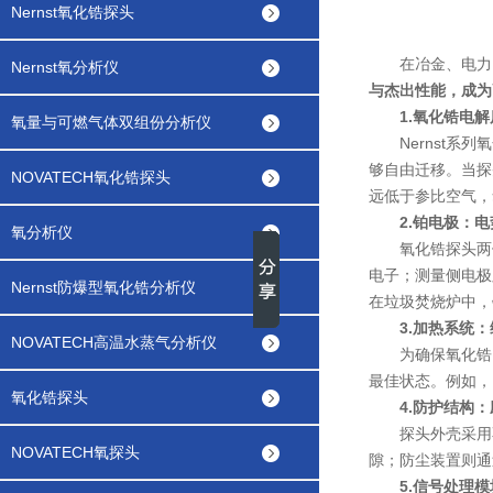
Nernst氧化锆探头
在冶金、电力、
Nernst氧分析仪
与杰出性能，成为
1.氧化锆电
氧量与可燃气体双组份分析仪
Nernst系列
够自由迁移。当探
NOVATECH氧化锆探头
远低于参比空气，
2.铂电极：电
氧分析仪
氧化锆探头两侧
电子；测量侧电极
Nernst防爆型氧化锆分析仪
在垃圾焚烧炉中，
3.加热系统
NOVATECH高温水蒸气分析仪
为确保氧化锆电
最佳状态。例如，
氧化锆探头
4.防护结构
探头外壳采用不
NOVATECH氧探头
隙；防尘装置则通
5.信号处理