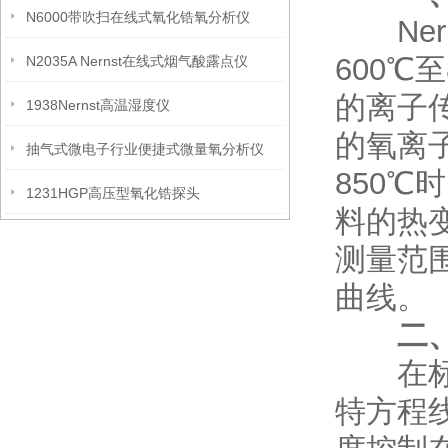
N6000带吹扫在线式氧化锆氧分析仪
Nern
600℃
N2035A Nernst在线式烟气酸露点仪
的离子
1938Nernst高温湿度仪
的氧离
抽气式微电子行业便捷式微量氧分析仪
850
1231HGP高压型氧化锆探头
料的热
测量范围
曲线。
二
在标准
特方程线