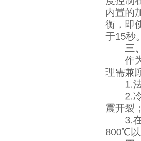
度控制在
内置的
衡，即使
于15秒
三
作为高
理需兼
1.法
2.冷
震开裂
3.在
800℃