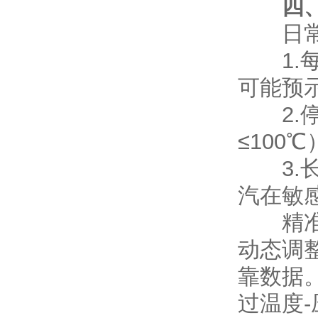
四
日常维
1.每
可能预
2.停
≤10
3.长
汽在敏
精准掌控
动态调
靠数据
过温度