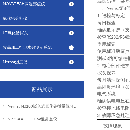
腐蚀防控：某热
NOVATECH高温露点仪
二、
第
Nernst
8
巡检与标定
1.
氧化锆分析仪
每日检查：
确认显示屏（支
LT氧化锆探头
检查
RS232/RS48
季度标定：
食品加工行业水分测定系统
使用标准酸露点
测试
路可编程
3
Nernst湿度仪
核心部件维护
2.
探头保养：
每月清理探测孔
高湿度环境（如
新品展示
电气系统：
确认供电电压在
Nernst N3100嵌入式氧化锆微量氧分析仪
检查接地线电阻
故障应急处理
3.
NP35A ACID DEW酸露点仪
故障现象