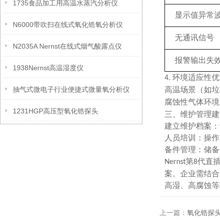
1735食品加工用高温水蒸汽分析仪
显示值异常
N6000带吹扫在线式氧化锆氧分析仪
无通讯信号
N2035A Nernst在线式烟气酸露点仪
报警输出失
1938Nernst高温湿度仪
环境适应性优
4.
抽气式微电子行业便捷式微量氧分析仪
高温场景（如垃
腐蚀性气体环境
1231HGP高压型氧化锆探头
三、维护管理建
建立维护档案：
人员培训：操作
备件管理：储备
第
代直
Nernst
8
案。企业需结合
高湿、高腐蚀等
上一篇：
氧化锆探