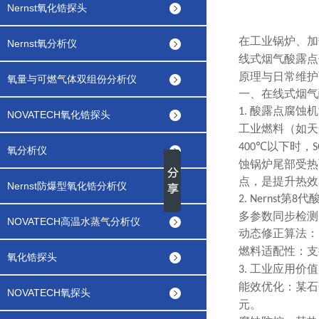
Nernst氧化锆探头
在工业锅炉、加
Nernst氧分析仪
线式烟气酸露点
原理与日常维护
氧量与可燃气体双组份分析仪
一、在线式烟气
酸露点腐蚀机
1.
NOVATECH氧化锆探头
工业燃料（如天
以下时，
400℃
S
氧分析仪
蚀锅炉尾部受热
点，是提升热效
Nernst防爆型氧化锆分析仪
第
代
2. Nernst
8
多参数同步检测
NOVATECH高温水蒸气分析仪
动态修正算法：
燃料适配性：支
氧化锆探头
工业应用价值
3.
能效优化：某石
NOVATECH氧探头
元。