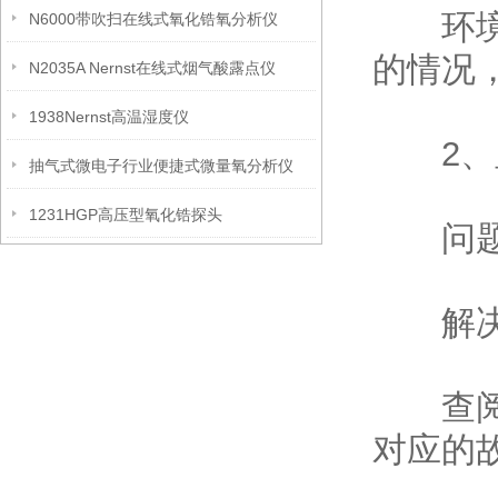
环境因
N6000带吹扫在线式氧化锆氧分析仪
的情况
N2035A Nernst在线式烟气酸露点仪
1938Nernst高温湿度仪
2、显
抽气式微电子行业便捷式微量氧分析仪
1231HGP高压型氧化锆探头
问题描
解决
查阅手
对应的