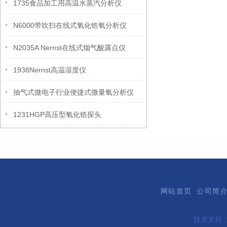
1735食品加工用高温水蒸汽分析仪
N6000带吹扫在线式氧化锆氧分析仪
N2035A Nernst在线式烟气酸露点仪
1938Nernst高温湿度仪
抽气式微电子行业便捷式微量氧分析仪
1231HGP高压型氧化锆探头
网站首页
公司简
技术支持