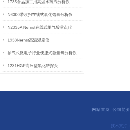
1735食品加工用高温水蒸汽分析仪
N6000带吹扫在线式氧化锆氧分析仪
N2035A Nernst在线式烟气酸露点仪
1938Nernst高温湿度仪
抽气式微电子行业便捷式微量氧分析仪
1231HGP高压型氧化锆探头
网站首页
公司简
技术支持