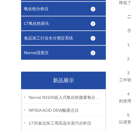
降低
氧化锆分析仪
LT氧化锆探头
尽管
食品加工行业水分测定系统
1
Nernst湿度仪
2
3
新品展示
工作
4
Nernst N3100嵌入式氧化锆微量氧分析仪
的使
NP35A ACID DEW酸露点仪
5
以便
1735食品加工用高温水蒸汽分析仪