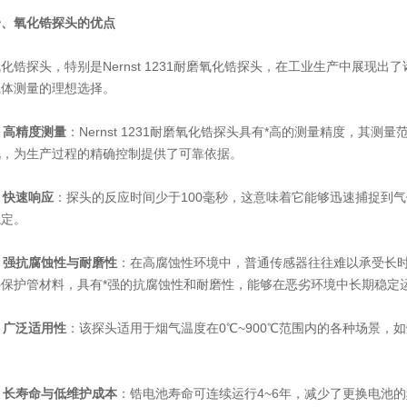
一、氧化锆探头的优点
探头，特别是Nernst 1231耐磨氧化锆探头，在工业生产中展现
气体测量的理想选择。
.
高精度测量
：Nernst 1231耐磨氧化锆探头具有*高的测量精度，其测
化，为生产过程的精确控制提供了可靠依据。
.
快速响应
：探头的反应时间少于100毫秒，这意味着它能够迅速捕捉到
稳定。
.
强抗腐蚀性与耐磨性
：在高腐蚀性环境中，普通传感器往往难以承受长时间的
外保护管材料，具有*强的抗腐蚀性和耐磨性，能够在恶劣环境中长期稳定
.
广泛适用性
：该探头适用于烟气温度在0℃~900℃范围内的各种场景
.
长寿命与低维护成本
：锆电池寿命可连续运行4~6年，减少了更换电池