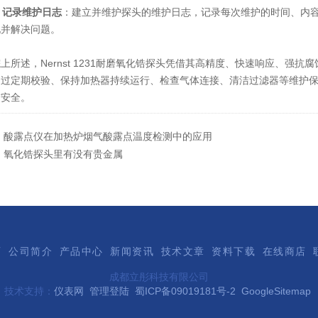
.
记录维护日志
：建立并维护探头的维护日志，记录每次维护的时间、内
现并解决问题。
述，Nernst 1231耐磨氧化锆探头凭借其高精度、快速响应、强
通过定期校验、保持加热器持续运行、检查气体连接、清洁过滤器等维护
与安全。
：
酸露点仪在加热炉烟气酸露点温度检测中的应用
：
氧化锆探头里有没有贵金属
页
公司简介
产品中心
新闻资讯
技术文章
资料下载
在线商店
成都立彤科技有限公司
技术支持：
仪表网
管理登陆
蜀ICP备09019181号-2
GoogleSitemap