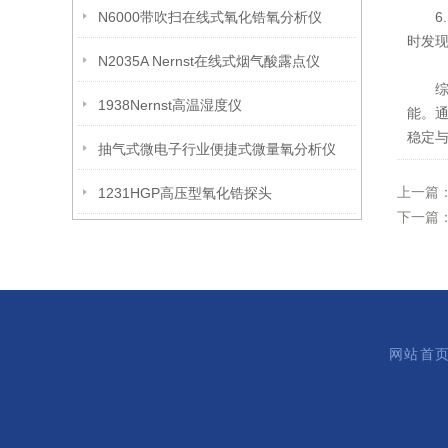
N6000带吹扫在线式氧化锆氧分析仪
6
时发
N2035A Nernst在线式烟气酸露点仪
综上所
1938Nernst高温湿度仪
能。
稳定
抽气式微电子行业便捷式微量氧分析仪
上一篇
1231HGP高压型氧化锆探头
下一篇
网站首