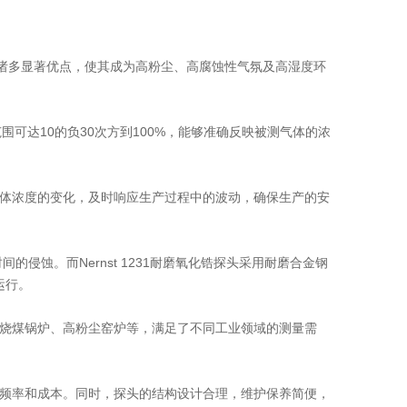
出了诸多显著优点，使其成为高粉尘、高腐蚀性气氛及高湿度环
量范围可达10的负30次方到100%，能够准确反映被测气体的浓
气体浓度的变化，及时响应生产过程中的波动，确保生产的安
侵蚀。而Nernst 1231耐磨氧化锆探头采用耐磨合金钢
运行。
，如烧煤锅炉、高粉尘窑炉等，满足了不同工业领域的测量需
的频率和成本。同时，探头的结构设计合理，维护保养简便，