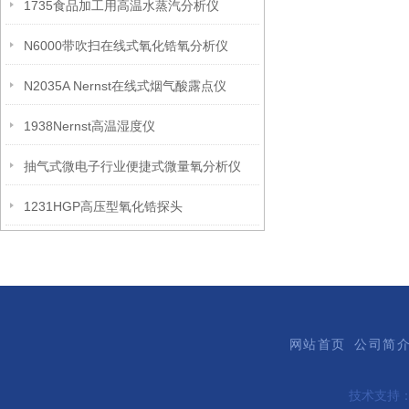
1735食品加工用高温水蒸汽分析仪
N6000带吹扫在线式氧化锆氧分析仪
N2035A Nernst在线式烟气酸露点仪
1938Nernst高温湿度仪
抽气式微电子行业便捷式微量氧分析仪
1231HGP高压型氧化锆探头
网站首页
公司简
技术支持