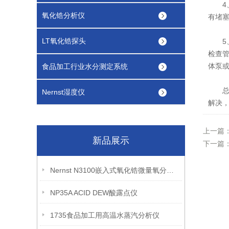
4、
氧化锆分析仪
有堵
LT氧化锆探头
5、
检查
体泵
食品加工行业水分测定系统
总之
Nernst湿度仪
解决
上一篇
新品展示
下一篇
Nernst N3100嵌入式氧化锆微量氧分析仪
NP35A ACID DEW酸露点仪
1735食品加工用高温水蒸汽分析仪