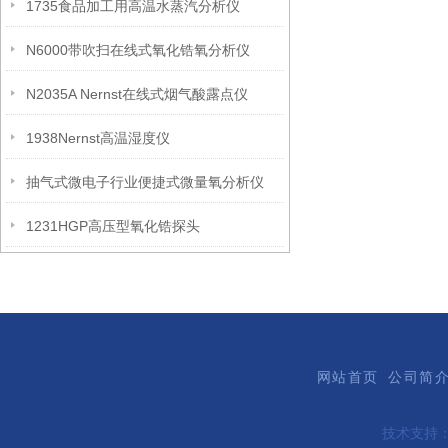
1735食品加工用高温水蒸汽分析仪
N6000带吹扫在线式氧化锆氧分析仪
N2035A Nernst在线式烟气酸露点仪
1938Nernst高温湿度仪
抽气式微电子行业便捷式微量氧分析仪
1231HGP高压型氧化锆探头
网站首页
公司简
技术支持