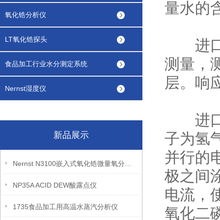
量水的
氧化锆分析仪
LT氧化锆探头
进
测量，
食品加工行业水分测定系统
层。响
Nernst湿度仪
进口微
新品展示
子为氢
并行的
Nernst N3100嵌入式氧化锆微量氧分析仪
极之间
NP35A ACID DEW酸露点仪
电流，使
1735食品加工用高温水蒸汽分析仪
氧化二