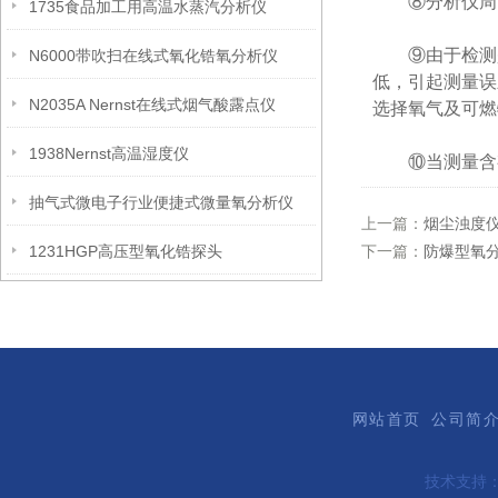
⑧分析仪周围
1735食品加工用高温水蒸汽分析仪
⑨由于检测是在
N6000带吹扫在线式氧化锆氧分析仪
低，引起测量误
N2035A Nernst在线式烟气酸露点仪
选择氧气及可燃
1938Nernst高温湿度仪
⑩当测量含有
抽气式微电子行业便捷式微量氧分析仪
上一篇：
烟尘浊度
1231HGP高压型氧化锆探头
下一篇：
防爆型氧
网站首页
公司简
技术支持