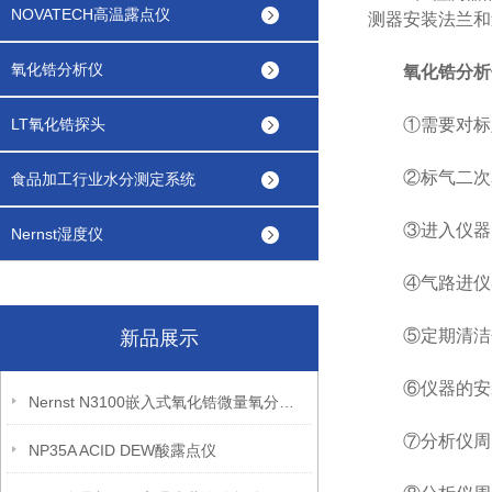
NOVATECH高温露点仪
测器安装法兰和
氧化锆分析仪
氧化锆分析
LT氧化锆探头
①需要对标定气
②标气二次表输
食品加工行业水分测定系统
③进入仪器的
Nernst湿度仪
④气路进仪器前
⑤定期清洁分
新品展示
⑥仪器的安装
Nernst N3100嵌入式氧化锆微量氧分析仪
⑦分析仪周围
NP35A ACID DEW酸露点仪