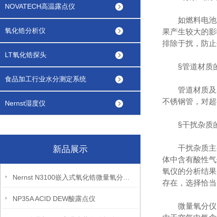
NOVATECH高温露点仪
如燃料电池式
氧化锆分析仪
果产生较大的影
排除于扰，防止
LT氧化锆探头
§管道材质
食品加工行业水分测定系统
管道材质及表
不锈钢管，对超微
Nernst湿度仪
§干扰杂质
干扰杂质主要
新品展示
体中含有酸性气
氧仪的分析结果
Nernst N3100嵌入式氧化锆微量氧分析仪
存在，选择恰当
NP35A ACID DEW酸露点仪
微量氧分仪的