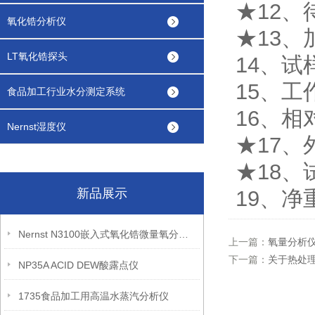
★12、
氧化锆分析仪
★13、
LT氧化锆探头
14、试
15、工
食品加工行业水分测定系统
16、相
Nernst湿度仪
★17、
★18、
新品展示
19、净重
Nernst N3100嵌入式氧化锆微量氧分析仪
上一篇：
氧量分析
下一篇：
关于热处
NP35A ACID DEW酸露点仪
1735食品加工用高温水蒸汽分析仪