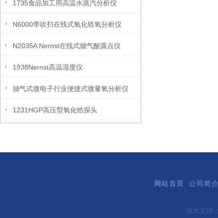
1735食品加工用高温水蒸汽分析仪
N6000带吹扫在线式氧化锆氧分析仪
N2035A Nernst在线式烟气酸露点仪
1938Nernst高温湿度仪
抽气式微电子行业便捷式微量氧分析仪
1231HGP高压型氧化锆探头
网站首页
公司简
技术支持