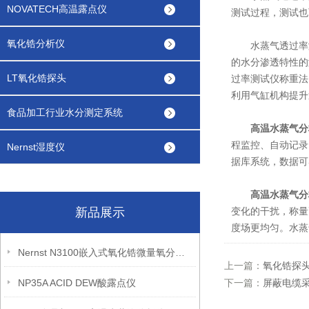
NOVATECH高温露点仪
测试过程，测试也
氧化锆分析仪
水蒸气透过率测
的水分渗透特性的
LT氧化锆探头
过率测试仪称重法
利用气缸机构提升
食品加工行业水分测定系统
高温水蒸气分
程监控、自动记录
Nernst湿度仪
据库系统，数据可
高温水蒸气分
新品展示
变化的干扰，称量
度场更均匀。水蒸
Nernst N3100嵌入式氧化锆微量氧分析仪
上一篇：
氧化锆探
NP35A ACID DEW酸露点仪
下一篇：
屏蔽电缆