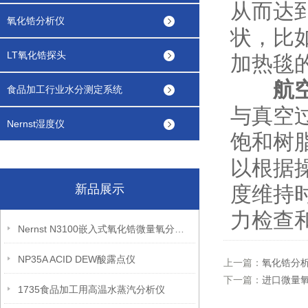
从而达
氧化锆分析仪
状，比
LT氧化锆探头
加热毯
航
食品加工行业水分测定系统
与真空
Nernst湿度仪
饱和树
以根据
新品展示
度维持
力检查
Nernst N3100嵌入式氧化锆微量氧分析仪
NP35A ACID DEW酸露点仪
上一篇：
氧化锆分
下一篇：
进口微量
1735食品加工用高温水蒸汽分析仪