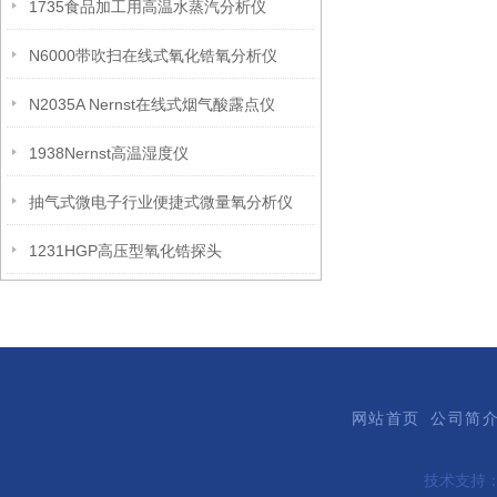
1735食品加工用高温水蒸汽分析仪
N6000带吹扫在线式氧化锆氧分析仪
N2035A Nernst在线式烟气酸露点仪
1938Nernst高温湿度仪
抽气式微电子行业便捷式微量氧分析仪
1231HGP高压型氧化锆探头
网站首页
公司简
技术支持