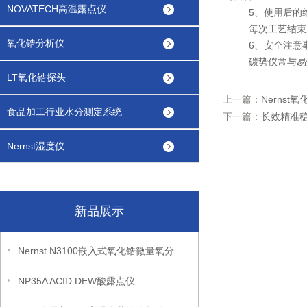
NOVATECH高温露点仪
5、使用后的
每次工艺结束后
氧化锆分析仪
6、安全注意
碳势仪常与易燃
LT氧化锆探头
上一篇：
Nerns
食品加工行业水分测定系统
下一篇：
长效精准稳
Nernst湿度仪
新品展示
Nernst N3100嵌入式氧化锆微量氧分析仪
NP35A ACID DEW酸露点仪