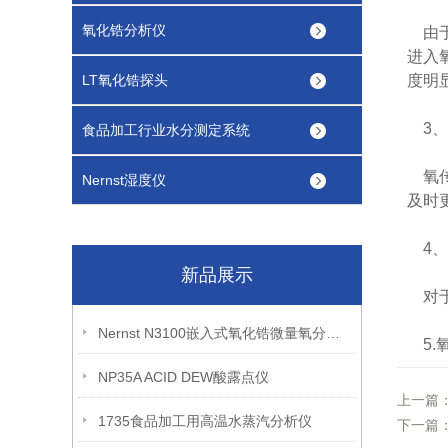
氧化锆分析仪
由于
进入
LT氧化锆探头
度明
3、
食品加工行业水分测定系统
氧传
Nernst湿度仪
及时
4、
新品展示
对于
Nernst N3100嵌入式氧化锆微量氧分析仪
5.
NP35A ACID DEW酸露点仪
上一篇
1735食品加工用高温水蒸汽分析仪
下一篇