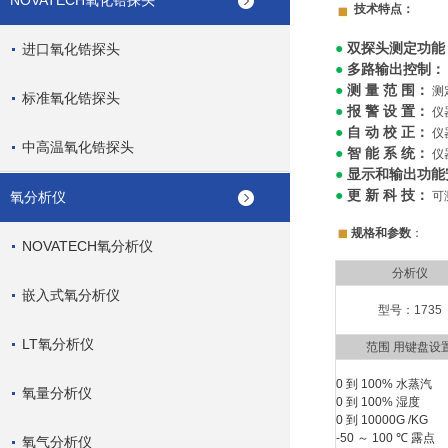
NOVATECH氧化锆探头
技术特点：
双探头测定功能
进口氧化锆探头
●
多路输出控制：
●
测 量 范 围：
●
测
标准氧化锆探头
报 警 设 置：
●
仪
自 动 校 正：
●
仪
中高温氧化锆探头
智 能 系 统：
●
仪
显示和输出功能
●
更
新 科 技：
●
氧分析仪
可
规格和参数
：
NOVATECH氧分析仪
分析仪
嵌入式氧分析仪
型号：1735
LT氧分析仪
范围 用键盘设
0 到 100% 水蒸汽
氧量分析仪
0 到 100% 湿度
0 到 10000G /KG
-50
～
100 ℃ 露点
氧气分析仪