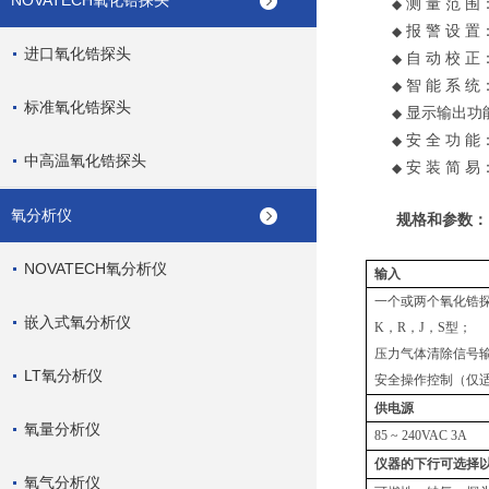
NOVATECH氧化锆探头
测 量 范 
◆
报 警 设 置
◆
进口氧化锆探头
自 动 校
◆
智 能 系
◆
标准氧化锆探头
显示输出功
◆
安 全 功
◆
中高温氧化锆探头
安 装 简
◆
氧分析仪
规格和参数：
NOVATECH氧分析仪
输入
一个或两个氧化锆
嵌入式氧分析仪
K
，
R
，
J
，
S
型；
压力气体清除信号
LT氧分析仪
安全操作控制（仅
供电源
氧量分析仪
85 ~ 240VAC 3A
仪器的下行可选择
氧气分析仪