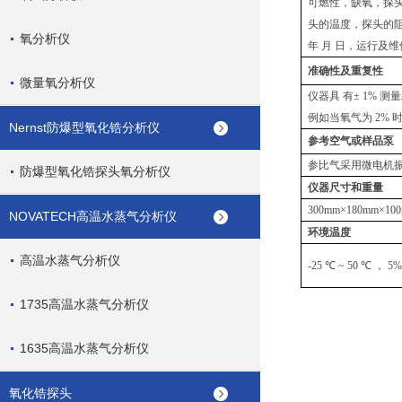
可燃性，缺氧，探
头的温度，探头的
氧分析仪
年
月
日，运行及维
准确性及重复性
微量氧分析仪
仪器具
有
± 1%
测量
例如当氧气为
2%
Nernst防爆型氧化锆分析仪
参考空气或样品泵
参比气采用微电机
防爆型氧化锆探头氧分析仪
仪器尺寸和重量
300mm×180mm×100
NOVATECH高温水蒸气分析仪
环境温度
高温水蒸气分析仪
-25 ℃ ~ 50 ℃
，
5%
1735高温水蒸气分析仪
1635高温水蒸气分析仪
氧化锆探头