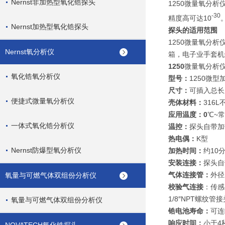
Nernst非加热型氧化锆探头
1250微量氧分
-30
精度高可达10
Nernst加热型氧化锆探头
探头的适用范围
1250微量氧分
Nernst氧分析仪
箱，电子业手套机
1250
微量氧分析
氧化锆氧分析仪
型号：
1250微型
尺寸：
可插入总长
便捷式微量氧分析仪
壳体材料：
316
应用温度：0
℃~
一体式氧化锆分析仪
温控：
探头自带加
热电偶：
K型
Nernst防爆型氧分析仪
加热时间：
约10
安装连接：
探头自带
气体连接管：
外径
氧量与可燃气体双组份分析仪
校验气连接
：传感
1/8″NPT螺纹管
氧量与可燃气体双组份分析仪
锆电池寿命：
可连
响应时间：
小于4