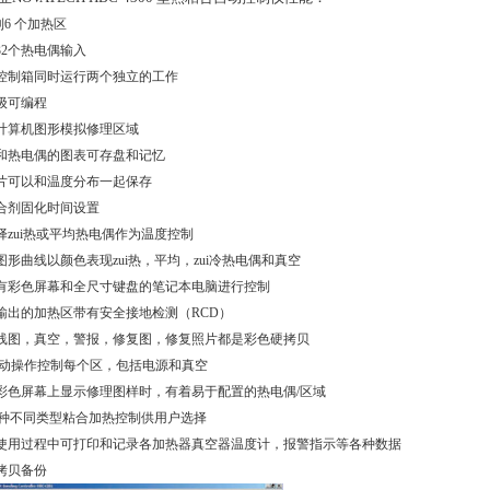
到
6
个加热区
32
个热电偶输入
控制箱同时运行两个独立的工作
级可编程
计算机图形模拟修理区域
和热电偶的图表可存盘和记忆
片可以和温度分布一起保存
合剂固化时间设置
择zui热或平均热电偶作为温度控制
图形曲线以颜色表现zui热，平均，zui冷热电偶和真空
有彩色屏幕和全尺寸键盘的笔记本电脑进行控制
输出的加热区带有安全接地检测（
RCD
）
线图，真空，警报，修复图，修复照片都是彩色硬拷贝
动操作控制每个区，包括电源和真空
彩色屏幕上显示修理图样时，有着易于配置的热电偶
/
区域
种不同类型粘合加热控制供用户选择
使用过程中可打印和记录各加热器真空器温度计
，
报警指示等各种数据
拷贝备份