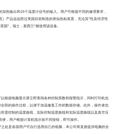
的加热输出和
16
个温度计信号的输入。用户可根据不同的修理要求，
克
）
产品远远胜过美国目前制造的类似热粘装置，无论其*性及经济性
英国*
，
瑞士
，
新西兰*都使用该设备。
可以根据电脑显示屏立即查阅各种控制系数和报警指示，同时打印机也
印全部的操作过程，以便于加温修复工作的数据存储。此外，操作者也
着所需控制的温度曲线，实际控制温度曲线和实际温度曲线以及真空压
简便，用户根据计算机指示按不同按钮，即可操作。
i*之处是各国用户可自行选用自己的电脑，本公司将直接提供电脑的全