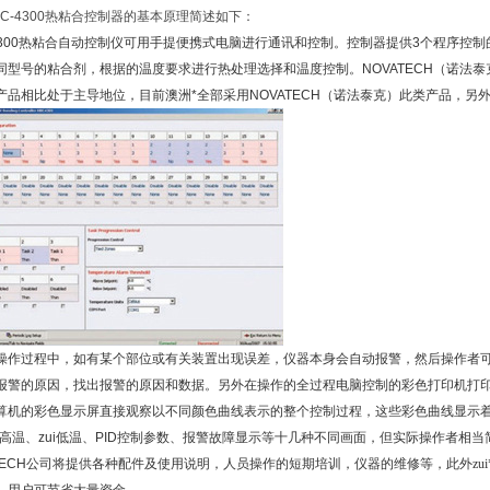
C-4300
热粘合控制器的基本原理简述如下：
300
热粘合自动控制
仪
可用手提便携式电脑进行通讯和控制。控制器提供
3
个程序控制
同型号的粘合剂，根据的温度要求进行热处理选择和温度控制。
NOVATECH
（
诺法泰
产品相比处于主导地位，目前澳洲*全部采用
NOVATECH
（
诺法泰克
）
此类产品，另外
操作过程中，如有某个部位或有关装置出现误差，仪器本身会自动报警，然后操作者
报警的原因，找出报警的原因和数据。另外在操作的全过程电脑控制的彩色打印机打
算机的彩色显示屏直接观察以不同颜色曲线表示的整个控制过程，这些彩色曲线显示
i高温、zui低温、
PID
控制参数、报警故障显示等十几种不同画面，但实际操作者相当
ECH
公司将提供各种配件及使用说明，人员操作的短期培训，仪器的维修等，此外zu