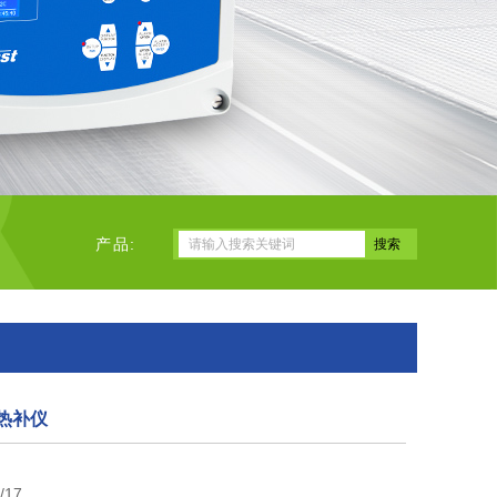
产品:
空热补仪
/17