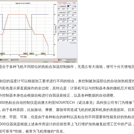
适合于各种飞机不同部位的热粘合加温控制操作，无需占有大场地，便可十分方便地
制仪的温度计可以根据加工要求进行不同的组合，来控制被加温部位的自动加热程度
的彩色显示屏直观操作的全过程，其特点是：计算机可以与控制器本身的微机芯片相
外控制器本身也会根据自检进行自我误差校正，以及各种数据的自动调整。
300
热粘合自动控制仪是由澳大利亚
NOVATECH
（
诺法泰克
）
高科技公司专门为维修
，由于各种原因，比如振动、摩擦、腐蚀等而造成飞机的机翼和机身的表面损坏。目前世
方便、牢固、可靠，但是由于各种粘合的材料以及粘合剂不同需要有性能良好的热粘
300
仪器就是根据上述条件而设计的目前世界上飞行维护加热修复处理工艺中的产品
能可靠等*性能，被誉为飞机维修的*良友。