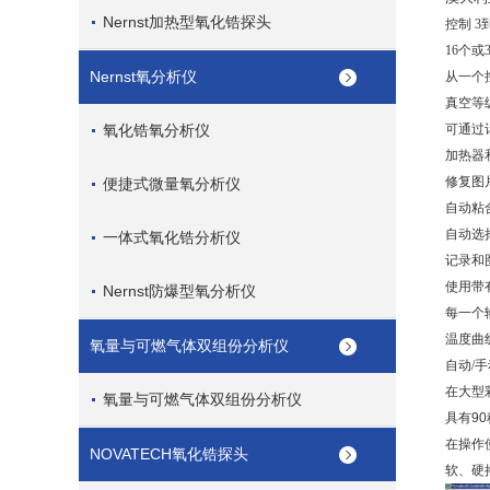
Nernst加热型氧化锆探头
控制
3
16
个或
Nernst氧分析仪
从一个
真空等
氧化锆氧分析仪
可通过
加热器
修复图
便捷式微量氧分析仪
自动粘
自动选
一体式氧化锆分析仪
记录和
使用带
Nernst防爆型氧分析仪
每一个
温度曲
氧量与可燃气体双组份分析仪
自动
/
手
在大型
氧量与可燃气体双组份分析仪
具有
90
在操作
NOVATECH氧化锆探头
软、硬