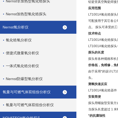
Nernst非加热型氧化锆探头
铝瓷管真空陶瓷焊接
应用范围
Nernst加热型氧化锆探头
LT1001A氧化锆
可配接用于其它各公司
Nernst氧分析仪
点。 探头可承受的工作
技术特点
氧化锆氧分析仪
LT1001A氧化锆探头
LT1001A
氧化锆探头
探头的长度
便捷式微量氧分析仪
探头有各种规格和长度
价格低，免维修，免
一体式氧化锆分析仪
由于采用*的设计
LT
头。
Nernst防爆型氧分析仪
测氧快速反应
LT1001A
氧化锆器件
氧量与可燃气体双组份分析仪
安装简便
探头用螺旋型安装方
氧量与可燃气体双组份分析仪
当探头长度超过 1 
*的抗腐蚀性