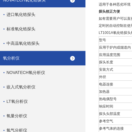
NOVATECH氧化锆探头
适用于各种恶劣环境
探头校正方便
进口氧化锆探头
如有需要用户可以直接
定时的自动控制在使
标准氧化锆探头
LT1001A氧化锆探头
型号
中高温氧化锆探头
应用于炉内或烟道内
应用温度范围
氧分析仪
探头长度
安装方式
NOVATECH氧分析仪
外径
电器连接
嵌入式氧分析仪
加热器
热电偶型号
LT氧分析仪
响应时间
探头头部温度
氧量分析仪
参考空气
参考气体的连接
氧气分析仪