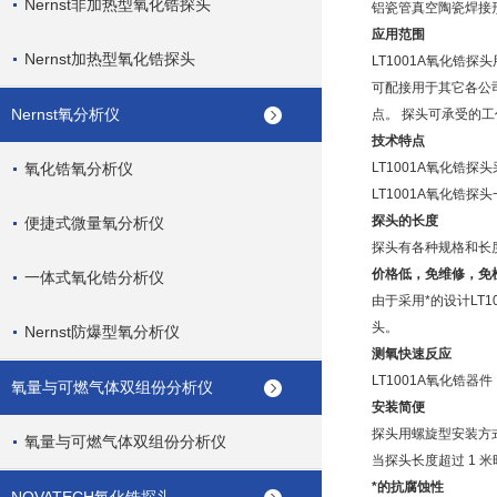
Nernst非加热型氧化锆探头
铝瓷管真空陶瓷焊接
应用范围
Nernst加热型氧化锆探头
LT1001A氧化锆
可配接用于其它各公司
Nernst氧分析仪
点。 探头可承受的工作
技术特点
氧化锆氧分析仪
LT1001A氧化锆探头
LT1001A
氧化锆探头
探头的长度
便捷式微量氧分析仪
探头有各种规格和长度
价格低，免维修，免
一体式氧化锆分析仪
由于采用*的设计
LT
头。
Nernst防爆型氧分析仪
测氧快速反应
LT1001A
氧化锆器件
氧量与可燃气体双组份分析仪
安装简便
探头用螺旋型安装方
氧量与可燃气体双组份分析仪
当探头长度超过 1 
*的抗腐蚀性