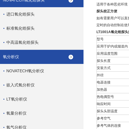
NOVATECH氧化锆探头
适用于各种恶劣环境
探头校正方便
进口氧化锆探头
如有需要用户可以直接
定时的自动控制在使
标准氧化锆探头
LT1001A氧化锆探头
型号
中高温氧化锆探头
应用于炉内或烟道内
应用温度范围
氧分析仪
探头长度
安装方式
NOVATECH氧分析仪
外径
电器连接
嵌入式氧分析仪
加热器
热电偶型号
LT氧分析仪
响应时间
探头头部温度
氧量分析仪
参考空气
参考气体的连接
氧气分析仪