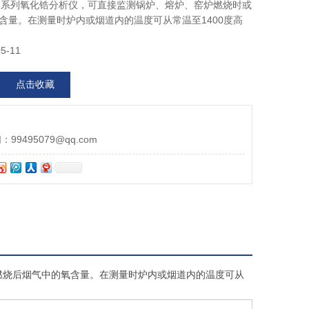
1632 系列氧化锆分析仪，可直接监测锅炉、熔炉、窑炉燃烧时或
含量。在测量时炉内或烟道内的温度可从常温至1400度高
5-11
点击收藏
9495079@qq.com
时或燃烧后烟气中的氧含量。在测量时炉内或烟道内的温度可从