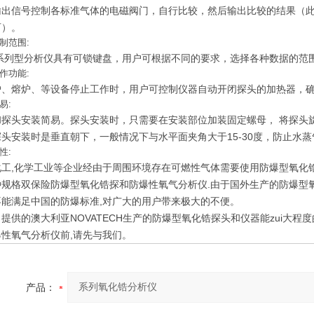
输出信号控制各标准气体的电磁阀门，自行比较，然后输出比较的结果（
可）。
制范围:
30系列型分析仪具有可锁键盘，用户可根据不同的要求，选择各种数据的
作功能:
炉、熔炉、等设备停止工作时，用户可控制仪器自动开闭探头的加热器，
易:
和探头安装简易。探头安装时，只需要在安装部位加装固定螺母， 将探头
头安装时是垂直朝下，一般情况下与水平面夹角大于15-30度，防止水
性:
化工,化学工业等企业经由于周围环境存在可燃性气体需要使用防爆型氧化
规格双保险防爆型氧化锆探和防爆性氧气分析仪.由于国外生产的防爆型氧
不能满足中国的防爆标准,对广大的用户带来极大的不便。
提供的澳大利亚NOVATECH生产的防爆型氧化锆探头和仪器能zui大程
爆性氧气分析仪前,请先与我们。
产品：