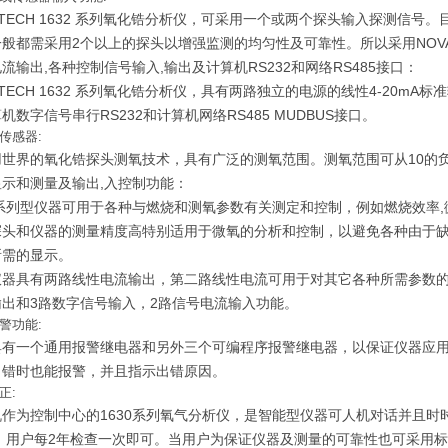
ATECH 1632 系列氧化锆分析仪，可采用一个或两个探头输入探测信
般都需采用2个以上的探头以增强监测的均匀性及可靠性。所以采用NOV
流输出,各种控制信号输入,输出及计算机RS232和网络RS485接口：
ATECH 1632 系列氧化锆分析仪，具有两路独立的电源的线性4-20
机数字信号串行RS232和计算机网络RS485 MUDBUS接口。
传感器:
用世界的氧化锆探头测氧技术，具有广泛的测氧范围。测氧范围可从10的负
显示和测量及输出,入控制功能：
0系列型仪器可用于各种与燃烧和测氧参数有关测定和控制，例如燃烧效率
探头和仪器的测量精度高特别适用于微氧的分析和控制，以避免各种由于
所需的显示。
仪器具有两路线性电流输出，第二路线性电流可用于对其它各种所需参数的
输出和3路数字信号输入，2路信号电流输入功能。
警功能:
具有一个通用报警继电器和另外三个可编程序报警继电器，以保证仪器应
出错时也能报警，并且指示出错原因。
正:
机作为控制中心的1630系列氧气分析仪，是智能型仪器可人机对话并且
， 用户每2年检查一次即可。当用户为保证仪器及测量的可靠性也可采用标