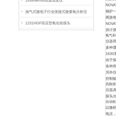
1938Nernst高温湿度仪
NOV
锅炉一
抽气式微电子行业便捷式微量氧分析仪
两路电
1231HGP高压型氧化锆探头
NOV
供计算
氧气和
仪器
多种
163
由于
各种
另外
控制
四路报
仪器
探头
自动校
以微
电压