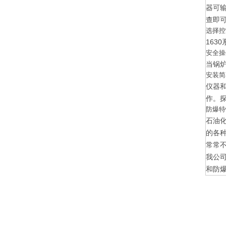
器可
查即
选择控
16
安全操
当锅
安装简
仪器
作。探
防爆特
石油
的各种
常常
我公司
和防